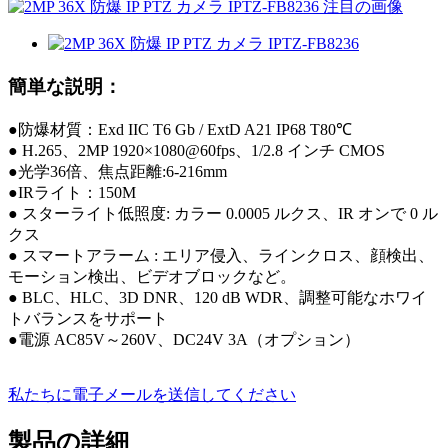
簡単な説明：
●防爆材質：Exd IIC T6 Gb / ExtD A21 IP68 T80℃
● H.265、2MP 1920×1080@60fps、1/2.8 インチ CMOS
●光学36倍、焦点距離:6-216mm
●IRライト：150M
● スターライト低照度: カラー 0.0005 ルクス、IR オンで 0 ル
クス
● スマートアラーム : エリア侵入、ラインクロス、顔検出、
モーション検出、ビデオブロックなど。
● BLC、HLC、3D DNR、120 dB WDR、調整可能なホワイ
トバランスをサポート
●電源 AC85V～260V、DC24V 3A（オプション）
私たちに電子メールを送信してください
製品の詳細