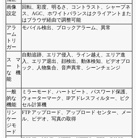
画像
回転、彩度、明るさ、コントラスト、シャープネ
設定
ス、AGC、ホワイトバランスはクライアントまた
はブラウザ経由で調整可能
アラ
モバイル検出、ブロックアラーム、異常
ーム
トリ
ガー
自動追跡、エリア侵入、ライン越え、エリア進
スマ
入、エリア退出、顔検出、動体検知、ビデオブロ
ート
ック、人物集合、音声異常、シーンチェンジ
な機
能
一般
ミラーモード、ハートビート、パスワード保護、
的な
ウォーターマーク、IPアドレスフィルター、ピク
機能
セル計算機
リン
FTP アップロード、アップロード センター、メー
ケー
ル、ビデオ、写真の取得
ジモ
ード