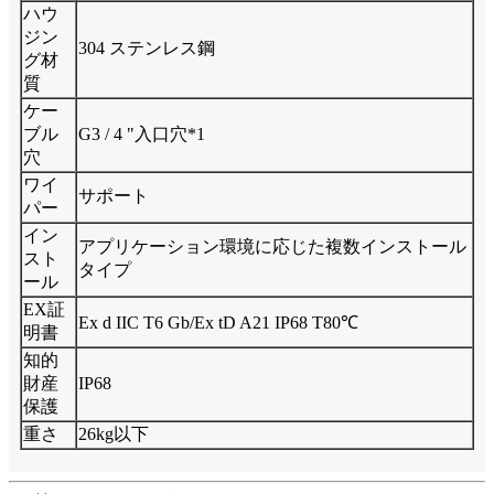
ハウ
ジン
304 ステンレス鋼
グ材
質
ケー
ブル
G3 / 4 "入口穴*1
穴
ワイ
サポート
パー
イン
アプリケーション環境に応じた複数インストール
スト
タイプ
ール
EX証
Ex d IIC T6 Gb/Ex tD A21 IP68 T80℃
明書
知的
財産
IP68
保護
重さ
26kg以下