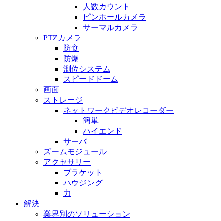
人数カウント
ピンホールカメラ
サーマルカメラ
PTZカメラ
防食
防爆
測位システム
スピードドーム
画面
ストレージ
ネットワークビデオレコーダー
簡単
ハイエンド
サーバ
ズームモジュール
アクセサリー
ブラケット
ハウジング
力
解決
業界別のソリューション