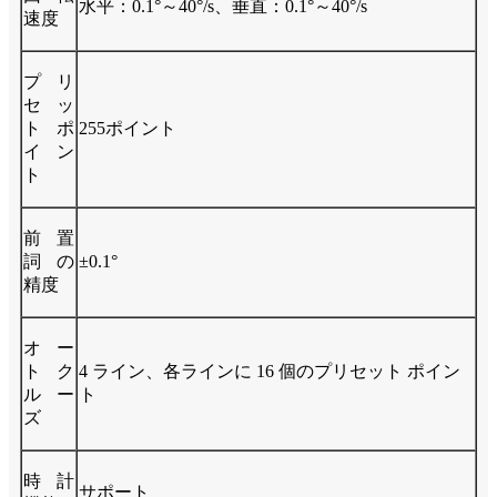
水平：0.1°～40°/s、垂直：0.1°～40°/s
速度
プリ
セッ
トポ
255ポイント
イン
ト
前置
詞の
±0.1°
精度
オー
トク
4 ライン、各ラインに 16 個のプリセット ポイン
ルー
ト
ズ
時計
サポート