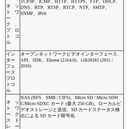
TCP/IP、ICMP、HTTP、HTTPS、FTP、DHCP、
ネッ
DNS、RTP、RTSP、RTCP、NTP、SMTP、
トワ
SNMP、IPv6
ー
ク、
プロ
トコ
ル
イン
オープンネットワークビデオインターフェース、
ター
API、SDK、Ehome (2.0/4.0)、GB28181 (2011 /
2016)
フェ
ース
プロ
トコ
ル
NAS (NFS、SMB / CIFS)、Micro SD / Micro SDH
ネッ
C/Micro SDXC カード (最大 256 GB)、ローカルビ
トワ
デオストレージと送信、SD カードステータス検
ーク
出による SD カード暗号化
スト
レー