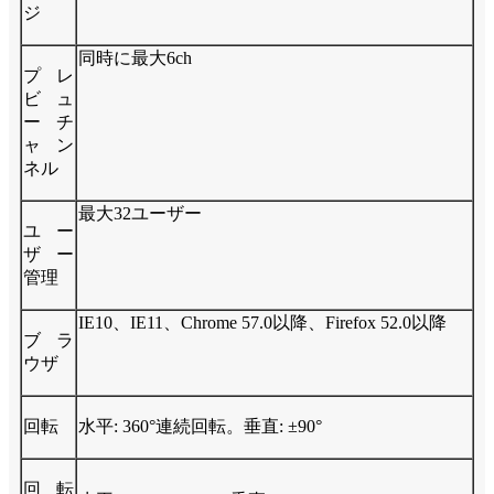
ジ
同時に最大6ch
プレ
ビュ
ーチ
ャン
ネル
最大32ユーザー
ユー
ザー
管理
IE10、IE11、Chrome 57.0以降、Firefox 52.0以降
ブラ
ウザ
回転
水平: 360°連続回転。垂直: ±90°
回転