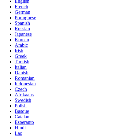
English
French
German
Portuguese
Spanish
Russian
Japanese
Korean
Arabic
Irish
Greek
Turkish
Italian
Danish
Romanian
Indonesian
Czech
Afrikaans
Swedish
Polish
Basque
Catalan
Esperanto
Hindi
Lao