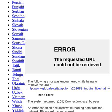
Persian
Punjabi
Serbian
Sesotho
Sinhala
Slovak
Slovenian
Somali
Samoan
Scots Gaelic
Shona
Sindhi
Sundanese
Swahili
Tajik
Tamil
Telugu
Thai
Ukrainian
Urdu
Uzbek
Vietnamese
Welsh
Xhosa
Yiddish