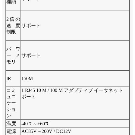
機能
2倍の
速度
サポート
制限
パワ
ーメ
サポート
モリ
IR
150M
コミ
1 RJ45 10 M / 100 M アダプティブ イーサネット
ュニ
ポート
ケー
ショ
ン
温度
-40℃～+60℃
電源
AC85V～260V / DC12V