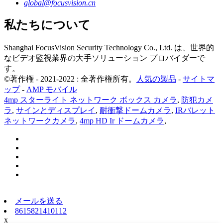
global@focusvision.cn
私たちについて
Shanghai FocusVision Security Technology Co., Ltd. は、世界的
なビデオ監視業界の大手ソリューション プロバイダーで
す。
©著作権 - 2021-2022 : 全著作権所有。
人気の製品
-
サイトマ
ップ
-
AMP モバイル
4mp スターライト ネットワーク ボックス カメラ
,
防犯カメ
ラ
,
サインとディスプレイ
,
耐衝撃ドームカメラ
,
IRバレット
ネットワークカメラ
,
4mp HD Ir ドームカメラ
,
メールを送る
8615821410112
x