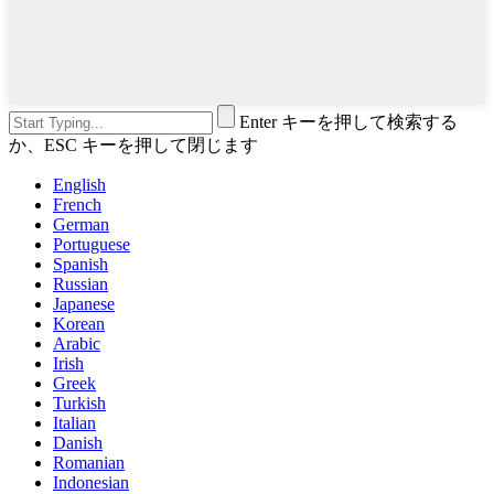
Enter キーを押して検索する
か、ESC キーを押して閉じます
English
French
German
Portuguese
Spanish
Russian
Japanese
Korean
Arabic
Irish
Greek
Turkish
Italian
Danish
Romanian
Indonesian