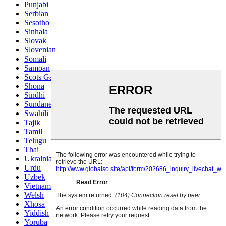
Punjabi
Serbian
Sesotho
Sinhala
Slovak
Slovenian
Somali
Samoan
Scots Gaelic
Shona
Sindhi
Sundanese
Swahili
Tajik
Tamil
Telugu
Thai
Ukrainian
Urdu
Uzbek
Vietnamese
Welsh
Xhosa
Yiddish
Yoruba