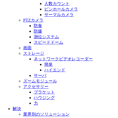
人数カウント
ピンホールカメラ
サーマルカメラ
PTZカメラ
防食
防爆
測位システム
スピードドーム
画面
ストレージ
ネットワークビデオレコーダー
簡単
ハイエンド
サーバ
ズームモジュール
アクセサリー
ブラケット
ハウジング
力
解決
業界別のソリューション