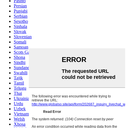
Pashto
Persian
Punjabi
Serbian
Sesotho
Sinhala
Slovak
Slovenian
Somali
Samoan
Scots Gaelic
Shona
Sindhi
Sundanese
Swahili
Tajik
Tamil
Telugu
Thai
Ukrainian
Urdu
Uzbek
Vietnamese
Welsh
Xhosa