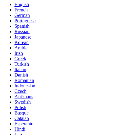
English
French
German
Portuguese
Spanish
Russian
Japanese
Korean
Arabic
Irish
Greek
Turkish
Italian
Danish
Romanian
Indonesian
Czech
Afrikaans
Swedish
Polish
Basque
Catalan
Esperanto
Hindi
Lao