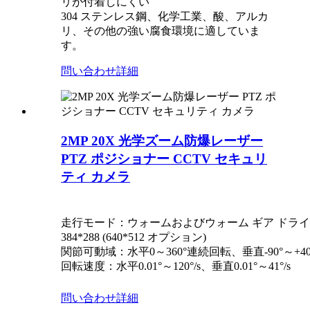
リが付着しにくい
304 ステンレス鋼、化学工業、酸、アルカ
リ、その他の強い腐食環境に適していま
す。
問い合わせ
詳細
2MP 20X 光学ズーム防爆レーザー
PTZ ポジショナー CCTV セキュリ
ティ カメラ
走行モード
：
ウォームおよびウォーム ギア ドライブ
384*288 (640*512 オプション)
関節可動域
：
水平0～360°連続回転、垂直-90°～+40
回転速度
：
水平0.01°～120°/s、垂直0.01°～41°/s
問い合わせ
詳細