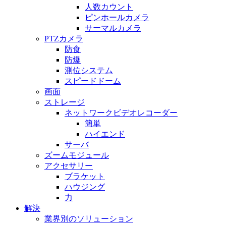
人数カウント
ピンホールカメラ
サーマルカメラ
PTZカメラ
防食
防爆
測位システム
スピードドーム
画面
ストレージ
ネットワークビデオレコーダー
簡単
ハイエンド
サーバ
ズームモジュール
アクセサリー
ブラケット
ハウジング
力
解決
業界別のソリューション