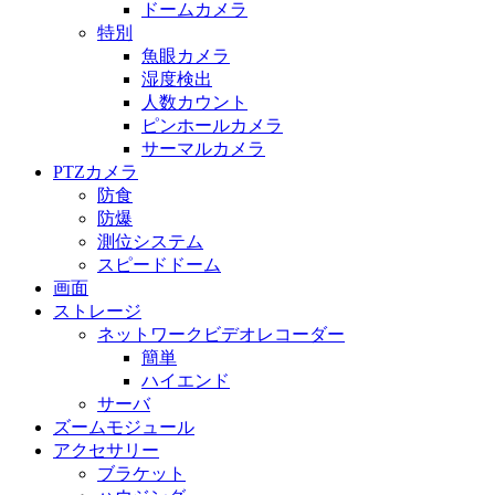
ドームカメラ
特別
魚眼カメラ
湿度検出
人数カウント
ピンホールカメラ
サーマルカメラ
PTZカメラ
防食
防爆
測位システム
スピードドーム
画面
ストレージ
ネットワークビデオレコーダー
簡単
ハイエンド
サーバ
ズームモジュール
アクセサリー
ブラケット