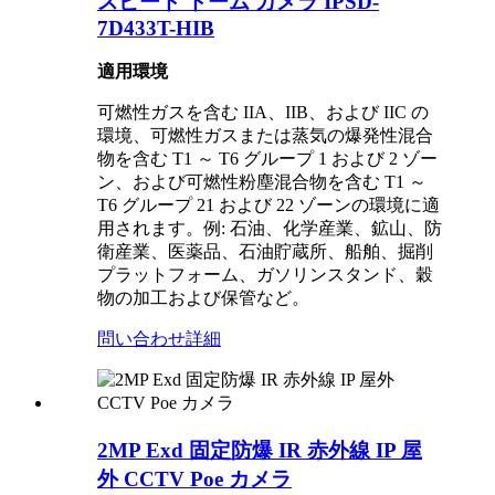
スピード ドーム カメラ IPSD-
7D433T-HIB
適用環境
可燃性ガスを含む IIA、IIB、および IIC の
環境、可燃性ガスまたは蒸気の爆発性混合
物を含む T1 ～ T6 グループ 1 および 2 ゾー
ン、および可燃性粉塵混合物を含む T1 ～
T6 グループ 21 および 22 ゾーンの環境に適
用されます。例: 石油、化学産業、鉱山、防
衛産業、医薬品、石油貯蔵所、船舶、掘削
プラットフォーム、ガソリンスタンド、穀
物の加工および保管など。
問い合わせ
詳細
2MP Exd 固定防爆 IR 赤外線 IP 屋
外 CCTV Poe カメラ