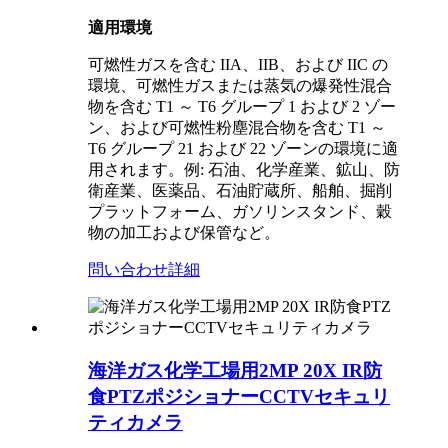
適用環境
可燃性ガスを含む IIA、IIB、および IIC の
環境、可燃性ガスまたは蒸気の爆発性混合
物を含む T1 ～ T6 グループ 1 および 2 ゾー
ン、および可燃性粉塵混合物を含む T1 ～
T6 グループ 21 および 22 ゾーンの環境に適
用されます。例: 石油、化学産業、鉱山、防
衛産業、医薬品、石油貯蔵所、船舶、掘削
プラットフォーム、ガソリンスタンド、穀
物の加工および保管など。
問い合わせ
詳細
海洋ガス化学工場用2MP 20X IR防
食PTZポジショナーCCTVセキュリ
ティカメラ