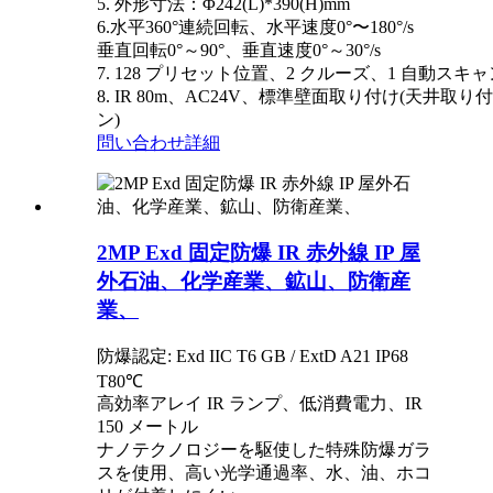
5. 外形寸法
：
Φ242(L)*390(H)mm
6.水平360°連続回転、水平速度0°〜180°/s
垂直回転0°～90°、垂直速度0°～30°/s
7. 128 プリセット位置、2 クルーズ、1 自動スキャ
8. IR 80m、AC24V、標準壁面取り付け(天井取
ン)
問い合わせ
詳細
2MP Exd 固定防爆 IR 赤外線 IP 屋
外石油、化学産業、鉱山、防衛産
業、
防爆認定: Exd IIC T6 GB / ExtD A21 IP68
T80℃
高効率アレイ IR ランプ、低消費電力、IR
150 メートル
ナノテクノロジーを駆使した特殊防爆ガラ
スを使用、高い光学通過率、水、油、ホコ