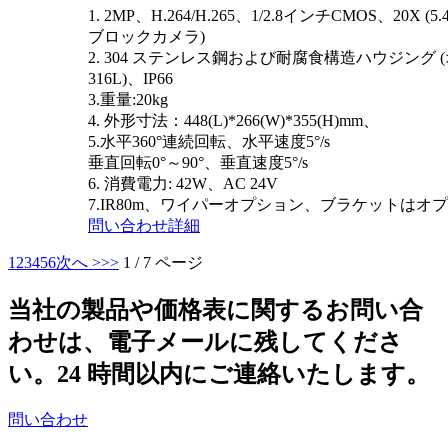
1. 2MP、H.264/H.265、1/2.8インチCMOS、20X (5.
ブロックカメラ)
2. 304 ステンレス鋼および耐腐食構造ハウジング 
316L)、IP66
3.重量:20kg
4. 外形寸法
：
448(L)*266(W)*355(H)mm、
5.水平360°連続回転、水平速度5°/s
垂直回転0°～90°、垂直速度5°/s
6. 消費電力: 42W、AC 24V
7.IR80m、
ワイパーオプション
、ブラケットはオプ
問い合わせ
詳細
1
2
3
4
5
6
次へ >
>>
1 / 7 ページ
当社の製品や価格表に関するお問い合
わせは、電子メールに残してくださ
い。24 時間以内にご連絡いたします。
問い合わせ