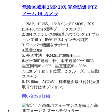
危険区域用 2MP 20X 完全防爆 PTZ
ドーム IR カメラ
1. 2MP、H.265、1/2.8インチCMOS、20X
(5.4-108mm) (標準ブロックカメラ)
2. 304 ステンレス鋼構造ハウジング (オプシ
ョン 316L)、IP66 1* 3/4 インチ出口穴
3. ワイパー機能をサポート
4.重量:23kg
5. 外形寸法：Φ242(L)*390(H)mm
6.水平360°連続回転、水平速度0°〜180°/s
垂直回転0°～90°、垂直速度0°～30°/s
7. 128 プリセット位置、2 クルーズ、1 自動
スキャン
8. IR 80m、AC24V、標準壁面取り付け(天井
取り付けはオプション)
問い合わせ
詳細