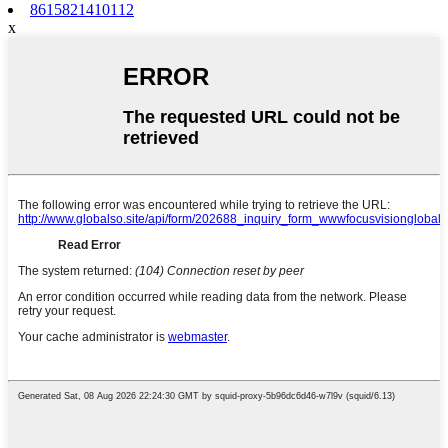
8615821410112
x