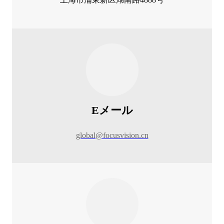
Eメール
global@focusvision.cn