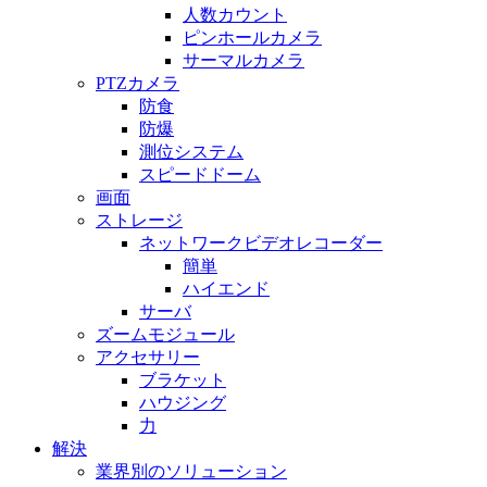
人数カウント
ピンホールカメラ
サーマルカメラ
PTZカメラ
防食
防爆
測位システム
スピードドーム
画面
ストレージ
ネットワークビデオレコーダー
簡単
ハイエンド
サーバ
ズームモジュール
アクセサリー
ブラケット
ハウジング
力
解決
業界別のソリューション