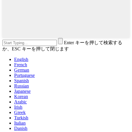
Enter キーを押して検索する
か、ESC キーを押して閉じます
English
French
German
Portuguese
Spanish
Russian
Japanese
Korean
Arabic
Irish
Greek
Turkish
Italian
Danish